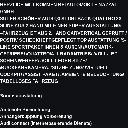
HERZLICH WILLKOMMEN BEI AUTOMOBILE NAZZAL
GMBH
SUPER SCHÖNER AUDI Q3 SPORTBACK QUATTRO 2X-
SLINE AUS 2.HAND MIT EINER SUPER AUSSTATTUNG
–
FAHRZEUG IST AUS 2.HAND CARVERTICAL GEPRÜFT /
POSITIV SCHECKHEFTGEPFLEGT TOP AUSTATTUNG /S-
LINE SPORTPAKET INNEN & AUßEN/ /AUTOMATIK-
GETRIEBE/ /QUATTRO/ALLRADANTRIEB/ /VOLL-LED
SCHEINWERFER/ /VOLL-LEDER SITZE/
/RÜCKFAHRKAMERA/ /SITZHEIZUNG/ /VIRTUELL
COCKPIT/ /ASSIST PAKET/ /AMBIENTE BELEUCHTUNG/
TADELLOSES FAHRZEUG
–
Sonderausstattung:
Ambiente-Beleuchtung
Anhängerkupplung Vorbereitung
Audi connect (Internetbasierende Dienste)