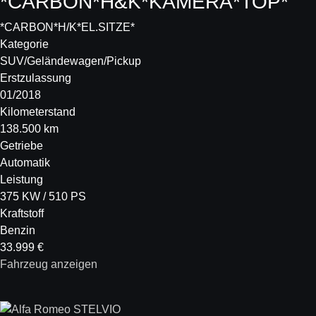
*CARBON*H&K*KAMERA*TOP*
*CARBON*H/K*EL.SITZE*
Kategorie
SUV/Geländewagen/Pickup
Erstzulassung
01/2018
Kilometerstand
138.500 km
Getriebe
Automatik
Leistung
375 KW / 510 PS
Kraftstoff
Benzin
33.999 €
Fahrzeug anzeigen