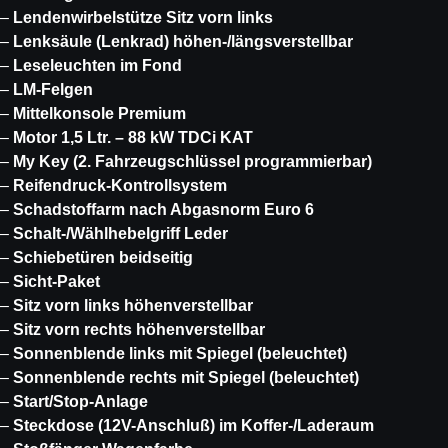
–
Lendenwirbelstütze Sitz vorn links
–
Lenksäule (Lenkrad) höhen-/längsverstellbar
–
Leseleuchten im Fond
–
LM-Felgen
–
Mittelkonsole Premium
–
Motor 1,5 Ltr. – 88 kW TDCi KAT
–
My Key (2. Fahrzeugschlüssel programmierbar)
–
Reifendruck-Kontrollsystem
–
Schadstoffarm nach Abgasnorm Euro 6
–
Schalt-/Wählhebelgriff Leder
–
Schiebetüren beidseitig
–
Sicht-Paket
–
Sitz vorn links höhenverstellbar
–
Sitz vorn rechts höhenverstellbar
–
Sonnenblende links mit Spiegel (beleuchtet)
–
Sonnenblende rechts mit Spiegel (beleuchtet)
–
Start/Stop-Anlage
–
Steckdose (12V-Anschluß) im Koffer-/Laderaum