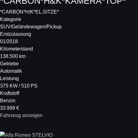
*CARBON*H&K*KAMERA*TOP*
*CARBON*H/K*EL.SITZE*
Kategorie
SUV/Geländewagen/Pickup
Erstzulassung
01/2018
Kilometerstand
138.500 km
Getriebe
Automatik
Leistung
375 KW / 510 PS
Kraftstoff
Benzin
33.999 €
Fahrzeug anzeigen