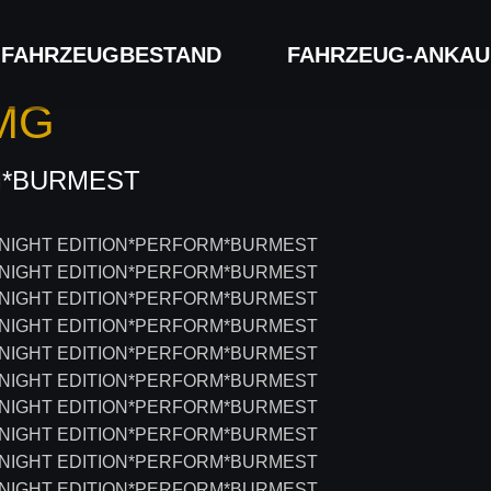
FAHRZEUG­BESTAND
FAHRZEUG-ANKAU
AMG
M*BURMEST