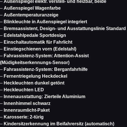
–
Außenspiegel elektr. verstell- und heizbar, beide
–
Außenspiegel Wagenfarbe
–
Außentemperaturanzeige
–
Blinkleuchte in Außenspiegel integriert
–
Bremsassistent, Design- und Ausstattungslinie Standard
–
Edelstahlpedale Sportdesign
–
Einschaltautomatik für Fahrlicht
–
Einstiegschienen vorn (Edelstahl)
–
Fahrassistenz-System: Attention-Assist
(Müdigkeitserkennungs-Sensor)
–
Fahrassistenz-System: Berganfahrhilfe
–
Fernentriegelung Heckdeckel
–
Heckleuchten dunkel getönt
–
Heckleuchten LED
–
Innenausstattung: Zierteile Aluminium
–
Innenhimmel schwarz
–
Innenraumlicht-Paket
–
Karosserie: 2-türig
–
Kindersitzerkennung im Beifahrersitz (automatisch)