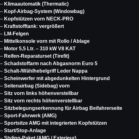
–
Klimaautomatik (Thermatic)
–
Kopf-Airbag-System (Windowbag)
–
Kopfstützen vorn NECK-PRO
–
Kraftstofftank: vergrößert
–
LM-Felgen
–
Mittelkonsole vorn mit Rollo / Ablage
–
Motor 5,5 Ltr. – 310 kW V8 KAT
–
Reifen-Reparaturset (Tirefit)
–
Schadstoffarm nach Abgasnorm Euro 5
–
Schalt-/Wählhebelgriff Leder Nappa
–
Scheinwerfer mit abgedunkelten Hintergrund
–
Seitenairbag (Sidebag) vorn
–
Sitz vorn links höhenverstellbar
–
Sitz vorn rechts höhenverstellbar
–
Sitzbelegungserkennung für Airbag Beifahrerseite
–
Sport-Fahrwerk (AMG)
–
Sportsitze AMG mit integrierten Kopfstützen
–
Start/Stop-Anlage
–
Styling-Paket (AMG / Exterieur)