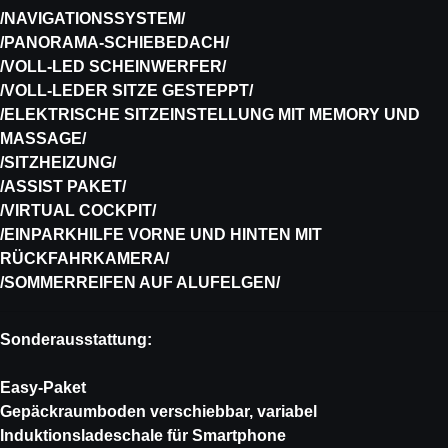
/NAVIGATIONSSYSTEM/
/PANORAMA-SCHIEBEDACH/
/VOLL-LED SCHEINWERFER/
/VOLL-LEDER SITZE GESTEPPT/
/ELEKTRISCHE SITZEINSTELLUNG MIT MEMORY UND
MASSAGE/
/SITZHEIZUNG/
/ASSIST PAKET/
/VIRTUAL COCKPIT/
/EINPARKHILFE VORNE UND HINTEN MIT
RÜCKFAHRKAMERA/
/SOMMERREIFEN AUF ALUFELGEN/
Sonderausstattung:
Easy-Paket
Gepäckraumboden verschiebbar, variabel
Induktionsladeschale für Smartphone