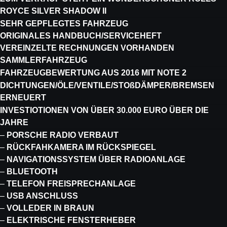
ROYCE SILVER SHADOW II
SEHR GEPFLEGTES FAHRZEUG
ORIGINALES HANDBUCH/SERVICEHEFT
VEREINZELTE RECHNUNGEN VORHANDEN
SAMMLERFAHRZEUG
FAHRZEUGBEWERTUNG AUS 2016 MIT NOTE 2
DICHTUNGEN/ÖLE/VENTILE/STOßDÄMPER/BREMSEN
ERNEUERT
INVESTIOTIONEN VON ÜBER 30.000 EURO ÜBER DIE
JAHRE
–
PORSCHE RADIO VERBAUT
–
RÜCKFAHKAMERA IM RÜCKSPIEGEL
–
NAVIGATIONSSYSTEM ÜBER RADIOANLAGE
–
BLUETOOTH
–
TELEFON FREISPRECHANLAGE
–
USB ANSCHLUSS
–
VOLLEDER IN BRAUN
–
ELEKTRISCHE FENSTERHEBER