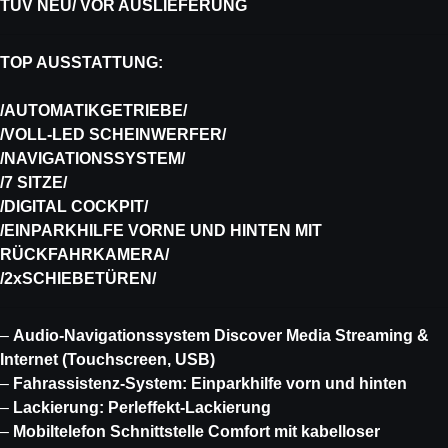
TÜV NEU/ VOR AUSLIEFERUNG
TOP AUSSTATTUNG:
/AUTOMATIKGETRIEBE/
/VOLL-LED SCHEINWERFER/
/NAVIGATIONSSYSTEM/
/7 SITZE/
/DIGITAL COCKPIT/
/EINPARKHILFE VORNE UND HINTEN MIT
RÜCKFAHRKAMERA/
/2xSCHIEBETÜREN/
–
Audio-Navigationssystem Discover Media Streaming &
Internet (Touchscreen, USB)
–
Fahrassistenz-System: Einparkhilfe vorn und hinten
–
Lackierung: Perleffekt-Lackierung
–
Mobiltelefon Schnittstelle Comfort mit kabelloser