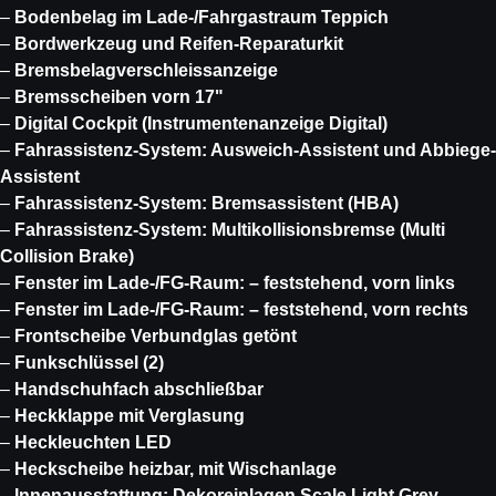
–
Bodenbelag im Lade-/Fahrgastraum Teppich
–
Bordwerkzeug und Reifen-Reparaturkit
–
Bremsbelagverschleissanzeige
–
Bremsscheiben vorn 17"
–
Digital Cockpit (Instrumentenanzeige Digital)
–
Fahrassistenz-System: Ausweich-Assistent und Abbiege-
Assistent
–
Fahrassistenz-System: Bremsassistent (HBA)
–
Fahrassistenz-System: Multikollisionsbremse (Multi
Collision Brake)
–
Fenster im Lade-/FG-Raum: – feststehend, vorn links
–
Fenster im Lade-/FG-Raum: – feststehend, vorn rechts
–
Frontscheibe Verbundglas getönt
–
Funkschlüssel (2)
–
Handschuhfach abschließbar
–
Heckklappe mit Verglasung
–
Heckleuchten LED
–
Heckscheibe heizbar, mit Wischanlage
–
Innenausstattung: Dekoreinlagen Scale Light Grey